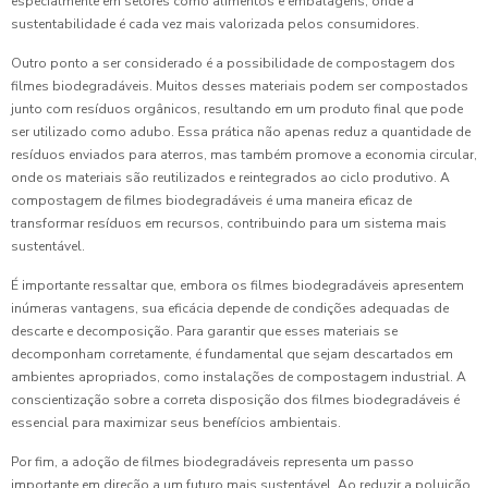
especialmente em setores como alimentos e embalagens, onde a
sustentabilidade é cada vez mais valorizada pelos consumidores.
Outro ponto a ser considerado é a possibilidade de compostagem dos
filmes biodegradáveis. Muitos desses materiais podem ser compostados
junto com resíduos orgânicos, resultando em um produto final que pode
ser utilizado como adubo. Essa prática não apenas reduz a quantidade de
resíduos enviados para aterros, mas também promove a economia circular,
onde os materiais são reutilizados e reintegrados ao ciclo produtivo. A
compostagem de filmes biodegradáveis é uma maneira eficaz de
transformar resíduos em recursos, contribuindo para um sistema mais
sustentável.
É importante ressaltar que, embora os filmes biodegradáveis apresentem
inúmeras vantagens, sua eficácia depende de condições adequadas de
descarte e decomposição. Para garantir que esses materiais se
decomponham corretamente, é fundamental que sejam descartados em
ambientes apropriados, como instalações de compostagem industrial. A
conscientização sobre a correta disposição dos filmes biodegradáveis é
essencial para maximizar seus benefícios ambientais.
Por fim, a adoção de filmes biodegradáveis representa um passo
importante em direção a um futuro mais sustentável. Ao reduzir a poluição