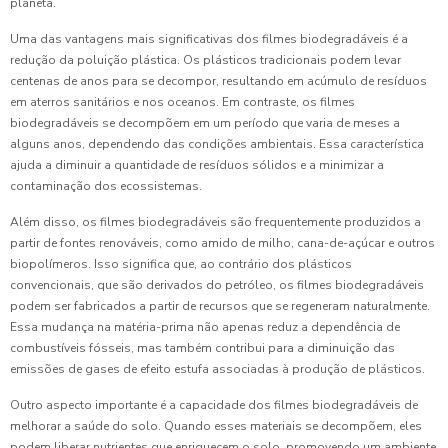
planeta.
Uma das vantagens mais significativas dos filmes biodegradáveis é a
redução da poluição plástica. Os plásticos tradicionais podem levar
centenas de anos para se decompor, resultando em acúmulo de resíduos
em aterros sanitários e nos oceanos. Em contraste, os filmes
biodegradáveis se decompõem em um período que varia de meses a
alguns anos, dependendo das condições ambientais. Essa característica
ajuda a diminuir a quantidade de resíduos sólidos e a minimizar a
contaminação dos ecossistemas.
Além disso, os filmes biodegradáveis são frequentemente produzidos a
partir de fontes renováveis, como amido de milho, cana-de-açúcar e outros
biopolímeros. Isso significa que, ao contrário dos plásticos
convencionais, que são derivados do petróleo, os filmes biodegradáveis
podem ser fabricados a partir de recursos que se regeneram naturalmente.
Essa mudança na matéria-prima não apenas reduz a dependência de
combustíveis fósseis, mas também contribui para a diminuição das
emissões de gases de efeito estufa associadas à produção de plásticos.
Outro aspecto importante é a capacidade dos filmes biodegradáveis de
melhorar a saúde do solo. Quando esses materiais se decompõem, eles
podem liberar nutrientes que enriquecem o solo, promovendo um ambiente