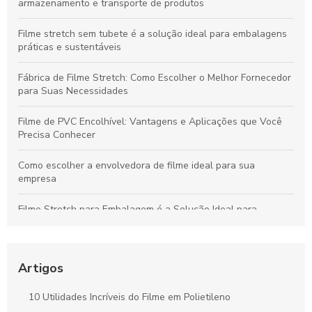
armazenamento e transporte de produtos
Filme stretch sem tubete é a solução ideal para embalagens
práticas e sustentáveis
Fábrica de Filme Stretch: Como Escolher o Melhor Fornecedor
para Suas Necessidades
Filme de PVC Encolhível: Vantagens e Aplicações que Você
Precisa Conhecer
Como escolher a envolvedora de filme ideal para sua
empresa
Filme Stretch para Embalagem é a Solução Ideal para
Proteger Seus Produtos
Onde comprar filme stretch com preços acessíveis e dicas
úteis
Artigos
Filme plástico para alimentos: como escolher o melhor para
10 Utilidades Incríveis do Filme em Polietileno
sua cozinha