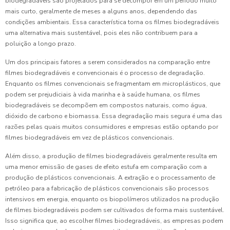
biodegradáveis são projetados para se decompor em um período muito
mais curto, geralmente de meses a alguns anos, dependendo das
condições ambientais. Essa característica torna os filmes biodegradáveis
uma alternativa mais sustentável, pois eles não contribuem para a
poluição a longo prazo.
Um dos principais fatores a serem considerados na comparação entre
filmes biodegradáveis e convencionais é o processo de degradação.
Enquanto os filmes convencionais se fragmentam em microplásticos, que
podem ser prejudiciais à vida marinha e à saúde humana, os filmes
biodegradáveis se decompõem em compostos naturais, como água,
dióxido de carbono e biomassa. Essa degradação mais segura é uma das
razões pelas quais muitos consumidores e empresas estão optando por
filmes biodegradáveis em vez de plásticos convencionais.
Além disso, a produção de filmes biodegradáveis geralmente resulta em
uma menor emissão de gases de efeito estufa em comparação com a
produção de plásticos convencionais. A extração e o processamento de
petróleo para a fabricação de plásticos convencionais são processos
intensivos em energia, enquanto os biopolímeros utilizados na produção
de filmes biodegradáveis podem ser cultivados de forma mais sustentável.
Isso significa que, ao escolher filmes biodegradáveis, as empresas podem