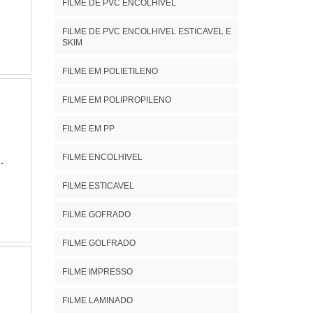
FILME DE PVC ENCOLHIVEL
ou
FILME DE PVC ENCOLHIVEL ESTICAVEL E
SKIM
nta
FILME EM POLIETILENO
FILME EM POLIPROPILENO
FILME EM PP
FILME ENCOLHIVEL
FILME ESTICAVEL
e e
tes
FILME GOFRADO
r
FILME GOLFRADO
FILME IMPRESSO
a
FILME LAMINADO