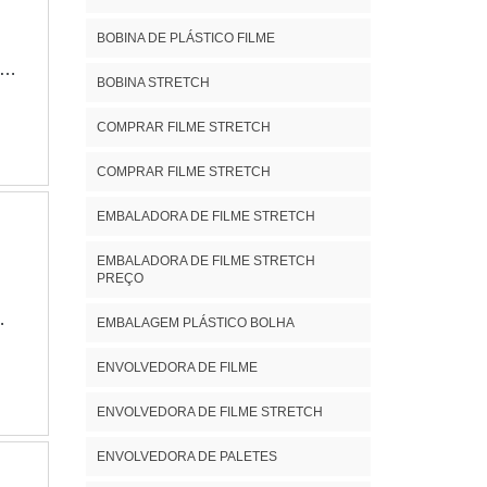
BOBINA DE PLÁSTICO FILME
 é
BOBINA STRETCH
m
COMPRAR FILME STRETCH
za
COMPRAR FILME STRETCH
EMBALADORA DE FILME STRETCH
o.
EMBALADORA DE FILME STRETCH
PREÇO
e
EMBALAGEM PLÁSTICO BOLHA
s
G
ENVOLVEDORA DE FILME
na
ENVOLVEDORA DE FILME STRETCH
ar
ENVOLVEDORA DE PALETES