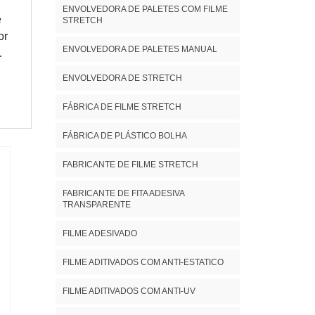
m
ENVOLVEDORA DE PALETES COM FILME
pre
e
STRETCH
om
a
or
r
ENVOLVEDORA DE PALETES MANUAL
de
ENVOLVEDORA DE STRETCH
s
. A
FÁBRICA DE FILME STRETCH
 de
FÁBRICA DE PLÁSTICO BOLHA
om:
e
FABRICANTE DE FILME STRETCH
a
FABRICANTE DE FITA ADESIVA
DA
TRANSPARENTE
,
FILME ADESIVADO
r
FILME ADITIVADOS COM ANTI-ESTATICO
oco
FILME ADITIVADOS COM ANTI-UV
me
ia