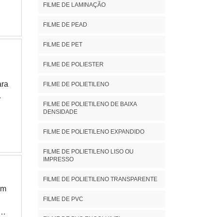
e
FILME DE LAMINAÇÃO
ar
FILME DE PEAD
e
l
FILME DE PET
e
me.
FILME DE POLIESTER
m
ara
FILME DE POLIETILENO
ece
FILME DE POLIETILENO DE BAIXA
DENSIDADE
FILME DE POLIETILENO EXPANDIDO
FILME DE POLIETILENO LISO OU
no
IMPRESSO
er
RE
FILME DE POLIETILENO TRANSPARENTE
ra
até
om
FILME DE PVC
e,
de