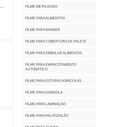
a
FILME METALIZADO
me
FILME PARA ALIMENTOS
RD”
das
FILME PARA BANNER
FILME PARA COBERTURA DE PALETE
; -
FILME PARA EMBALAR ALIMENTOS
as
FILME PARA EMPACOTAMENTO
AUTOMÁTICO
,
FILME PARA ESTUFAS AGRÍCOLAS
das
FILME PARA GONDOLA
m
FILME PARA LAMINAÇÃO
is
 de
FILME PARA PALATIZAÇÃO
ia