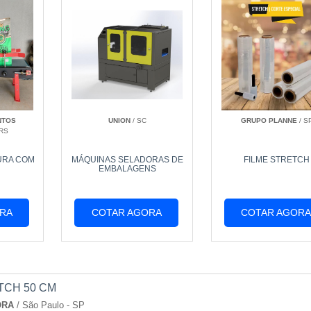
NTOS
UNION
/ SC
GRUPO PLANNE
/ S
 RS
URA COM
MÁQUINAS SELADORAS DE
FILME STRETCH
EMBALAGENS
RA
COTAR AGORA
COTAR AGOR
TCH 50 CM
ORA
/ São Paulo - SP