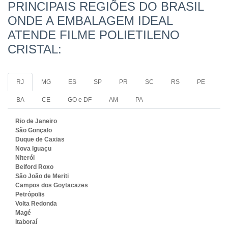
PRINCIPAIS REGIÕES DO BRASIL
ONDE A EMBALAGEM IDEAL
ATENDE FILME POLIETILENO
CRISTAL:
RJ
MG
ES
SP
PR
SC
RS
PE
BA
CE
GO e DF
AM
PA
Rio de Janeiro
São Gonçalo
Duque de Caxias
Nova Iguaçu
Niterói
Belford Roxo
São João de Meriti
Campos dos Goytacazes
Petrópolis
Volta Redonda
Magé
Itaboraí