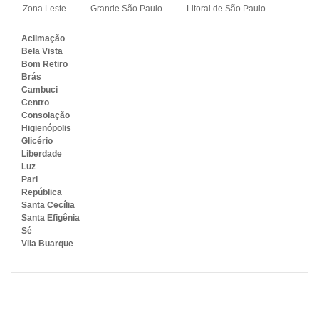
Zona Leste
Grande São Paulo
Litoral de São Paulo
Aclimação
Bela Vista
Bom Retiro
Brás
Cambuci
Centro
Consolação
Higienópolis
Glicério
Liberdade
Luz
Pari
República
Santa Cecília
Santa Efigênia
Sé
Vila Buarque