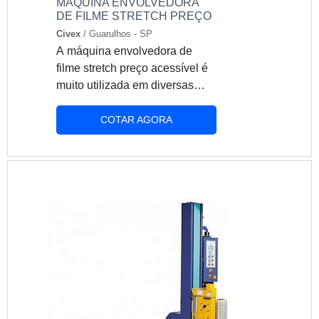
MÁQUINA ENVOLVEDORA
DE FILME STRETCH PREÇO
Civex
/ Guarulhos - SP
A máquina envolvedora de
filme stretch preço acessível é
muito utilizada em diversas
empresas, uma vez que ela é
uma ótimo opção para a
COTAR AGORA
aplicação de filme stretch. A
máquina suporta bobinas com
peso de até 15kg, e é muito
utilizada para palatizações. A
máquina de filme stretch possui
um painel elétrico que
desenvolve funções básicas,
até funções mais específicas,
atendendo a uma ampla
configurações para melhor
processo de